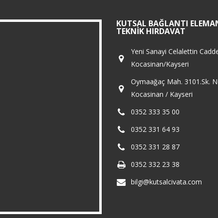
KUTSAL BAĞLANTI ELEMAN
TEKNIK HIRDAVAT
Yeni Sanayi Celalettin Cadd
Kocasinan/Kayseri
Oymaağaç Mah. 3101.Sk. N
Kocasinan / Kayseri
0352 333 35 00
0352 331 64 93
0352 331 28 87
0352 332 23 38
bilgi@kutsalcivata.com