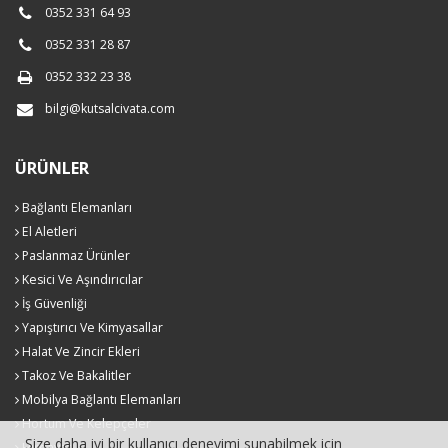
0352 331 64 93
0352 331 28 87
0352 332 23 38
bilgi@kutsalcivata.com
ÜRÜNLER
Bağlantı Elemanları
El Aletleri
Paslanmaz Ürünler
Kesici Ve Aşındırıcılar
İş Güvenliği
Yapıştırıcı Ve Kimyasallar
Halat Ve Zincir Ekleri
Takoz Ve Bakalitler
Mobilya Bağlantı Elemanları
Hortum Ve Kelepçeler
Size daha iyi bir kullanıcı deneyimi sunabilmek için
Hırdavat