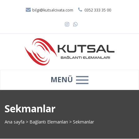
bilgi@kutsalcivata.com
0352 333 35 00
MENÜ
Sekmanlar
Ana sayfa
>
Bağlantı Elemanları
>
Sekmanlar