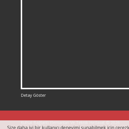
Detay Göster
Kutsal Bağlantı Elemanları Ve Teknik Hırdavat © 2026
Size daha iyi bir kullanıcı deneyimi sunabilmek için çerezle