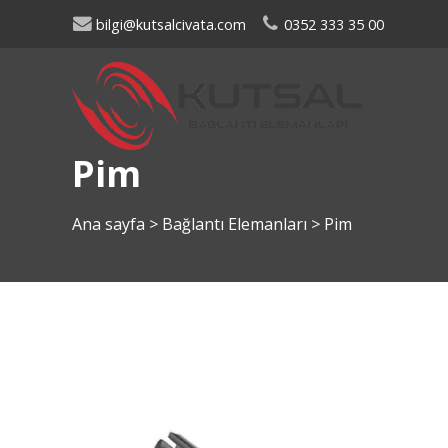
bilgi@kutsalcivata.com
0352 333 35 00
Pim
Ana sayfa
>
Bağlantı Elemanları
>
Pim