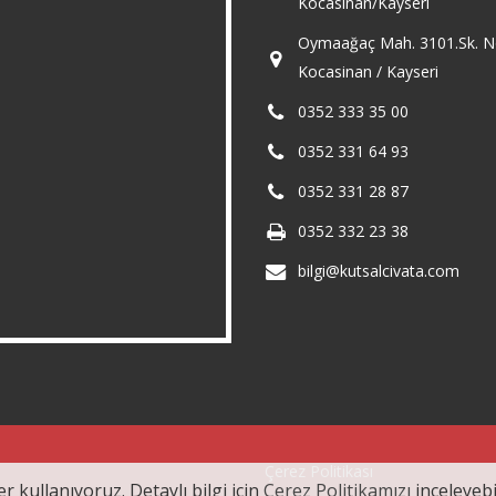
Kocasinan/Kayseri
Oymaağaç Mah. 3101.Sk. N
Kocasinan / Kayseri
0352 333 35 00
0352 331 64 93
0352 331 28 87
0352 332 23 38
bilgi@kutsalcivata.com
Çerez Politikası
r kullanıyoruz. Detaylı bilgi için
Çerez Politikamızı
inceleyebil