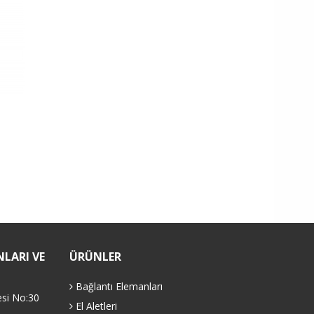
LARI VE
ÜRÜNLER
Bağlantı Elemanları
esi No:30
El Aletleri