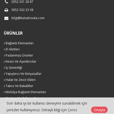
0352 331 28 87
0352 332 23 38
bilgi@kutsalcivata.com
ÜRÜNLER
Bağlantı Elemanları
El Aletleri
Paslanmaz Ürünler
Kesici Ve Aşındırıcılar
İş Güvenliği
Yapıştırıcı Ve Kimyasallar
Halat Ve Zincir Ekleri
Takoz Ve Bakalitler
Mobilya Bağlantı Elemanları
Hortum Ve Kelepçeler
Size daha iyi bir kullanıcı deneyimi sunabilmek için
Hırdavat
çerezler kullanıyoruz. Detaylı bilgi için
Çerez
Onayla