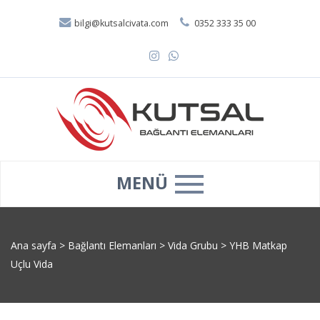
bilgi@kutsalcivata.com
0352 333 35 00
MENÜ
Ana sayfa
>
Bağlantı Elemanları
>
Vida Grubu
>
YHB Matkap
Uçlu Vida