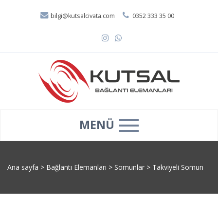
bilgi@kutsalcivata.com
0352 333 35 00
MENÜ
Ana sayfa
>
Bağlantı Elemanları
>
Somunlar
>
Takviyeli Somun