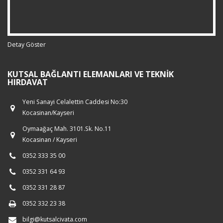
Detay Göster
KUTSAL BAĞLANTI ELEMANLARI VE TEKNIK
HIRDAVAT
Yeni Sanayi Celalettin Caddesi No:30
Kocasinan/Kayseri
Oymaağaç Mah. 3101.Sk. No.11
Kocasinan / Kayseri
0352 333 35 00
0352 331 64 93
0352 331 28 87
0352 332 23 38
bilgi@kutsalcivata.com