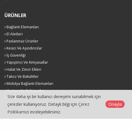
ÜRÜNLER
Bağlantı Elemanları
El Aletleri
Paslanmaz Ürünler
Kesici Ve Aşındırıcılar
İş Güvenliği
Yapıştırıcı Ve Kimyasallar
Halat Ve Zincir Ekleri
Takoz Ve Bakalitler
Mobilya Bağlantı Elemanları
Hortum Ve Kelepçeler
Size daha iyi bir kullanıcı deneyimi sunabilmek için
Hırdavat
çerezler kullanıyoruz. Detaylı bilgi için
Çerez
Onayla
Politikamızı
inceleyebilirsiniz.